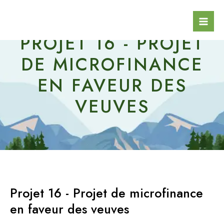
Aller
Mai
Les Enfants du Père Martin
au
Men
contenu
PROJET 16 - PROJET
DE MICROFINANCE
EN FAVEUR DES
VEUVES
Projet 16 - Projet de microfinance
en faveur des veuves